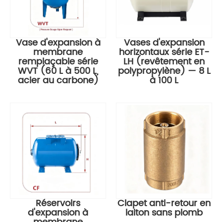
Vase d'expansion à
Vases d'expansion
membrane
horizontaux série ET-
remplaçable série
LH (revêtement en
WVT (60 L à 500 L,
polypropylène) — 8 L
acier au carbone)
à 100 L
Réservoirs
Clapet anti-retour en
d'expansion à
laiton sans plomb