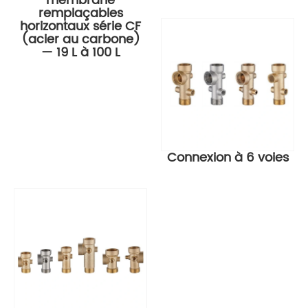
membrane
remplaçables
horizontaux série CF
(acier au carbone)
— 19 L à 100 L
Connexion à 6 voies