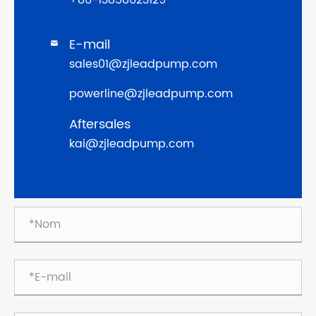
+86-13858623129
E-mail

sales01@zjleadpump.com
powerline@zjleadpump.com
Aftersales
kai@zjleadpump.com