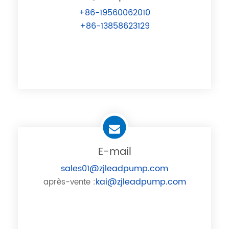
+86-19560062010
+86-13858623129
E-mail
sales01@zjleadpump.com
kai@zjleadpump.com
après-vente :