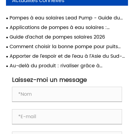
Actualités connexes
Pompes à eau solaires Lead Pump - Guide du
revendeur
Applications de pompes à eau solaires :
agriculture, élevage et usage domestique
Guide d’achat de pompes solaires 2026
Comment choisir la bonne pompe pour puits
profonds pour votre ferme ?
Apporter de l’espoir et de l’eau à l’Asie du Sud-
Est
Au-delà du produit : rivaliser grâce à
l'excellence du service dans un monde axé sur les
prix
Laissez-moi un message