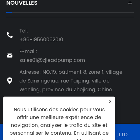
NOUVELLES
Tél:

+86-19560062010
E-mail:

sales01@zjleadpump.com
Adresse: NO.19, bâtiment 8, zone 1, village
de Sanxingqiao, rue Taiping, ville de

Wenling, province du Zhejiang, Chine
X
Nous utilisons des cookies pour vous
offrir une meilleure expérience de
navigation, analyser le trafic du site et
personnaliser le contenu. En utilisant ce
Copyright © 2024 TAIZHOU LEAD PUMP CO., LTD.