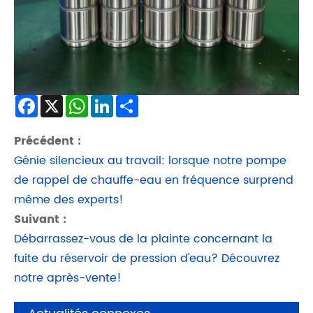
Facebook
X
WhatsApp
LinkedIn
Share
Précédent :
Génie silencieux au travail: lorsque notre pompe
de rappel de chauffe-eau en fréquence surprend
même des experts!
Suivant :
Débarrassez-vous de la plainte concernant la
fuite du réservoir de pression d'eau? Découvrez
notre après-vente!