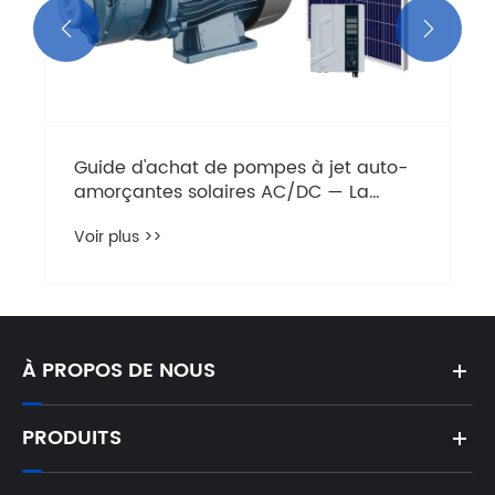


Guide d'achat de pompes à jet auto-
amorçantes solaires AC/DC — La
solution parfaite d'approvisionnement
Voir plus >>
en eau hors réseau
À PROPOS DE NOUS
PRODUITS