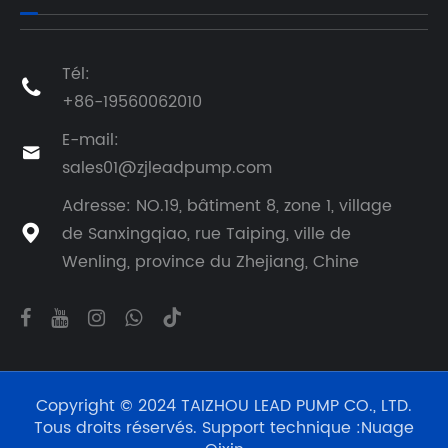
Tél:

+86-19560062010
E-mail:

sales01@zjleadpump.com
Adresse: NO.19, bâtiment 8, zone 1, village
de Sanxingqiao, rue Taiping, ville de

Wenling, province du Zhejiang, Chine
Copyright © 2024 TAIZHOU LEAD PUMP CO., LTD.
Tous droits réservés. Support technique :
Nuage