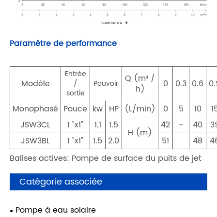
Paramètre de performance
Entrée
Q (m³ /
Modèle
0
0.3
0.6
0.
/
Pouvoir
h)
sortie
Monophasé
Pouce
kw
HP
(L/min)
0
5
10
1
JSW3CL
1 "x1"
1.1
1.5
42
-
40
3
H (m)
JSW3BL
1 "x1"
1.5
2.0
51
48
4
Balises actives: Pompe de surface du puits de jet
Catégorie associée
Pompe à eau solaire