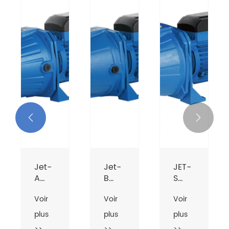


Jet-
Jet-
JET-
A
B
S
Pompe
Pompe
PPO
Voir
Voir
Voir
d'aspiration
de
Pompe
pour
surface
auto-
plus
plus
plus
bien
auto-
priming