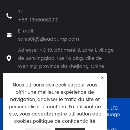
Tél:

+86-19560062010
E-mail:

sales01@zjleadpump.com
Adresse: NO.19, bâtiment 8, zone 1, village
de Sanxingqiao, rue Taiping, ville de

Wenling, province du Zhejiang, Chine
X
Nous utilisons des cookies pour vous
offrir une meilleure expérience de
navigation, analyser le trafic du site et
personnaliser le contenu. En utilisant ce
Copyright © 2024 TAIZHOU LEAD PUMP CO., LTD.
site, vous acceptez notre utilisation des
Tous droits réservés. Support technique :
Nuage
Qixin
cookies.
politique de confidentialité
Links
|
Sitemap
|
RSS
|
XML
|
politique de