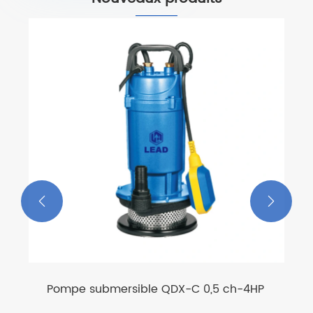


Pompe à eau solaire de 3 pouces
avec turbulence en plastique