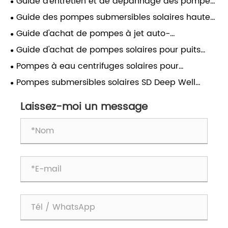
Guide d'entretien et de dépannage des pompes
solaires
Guide des pompes submersibles solaires haute
puissance de 6 pouces : série 6SP à double
Guide d'achat de pompes à jet auto-
entraînement AC/DC
amorçantes solaires AC/DC — La solution parfaite
Guide d'achat de pompes solaires pour puits
d'approvisionnement en eau hors réseau
profonds de 3 pouces - Le meilleur choix pour les
Pompes à eau centrifuges solaires pour
puits de petit diamètre
l’irrigation agricole
Pompes submersibles solaires SD Deep Well
alimentées en CA/CC – Le guide ultime pour 2026
Laissez-moi un message